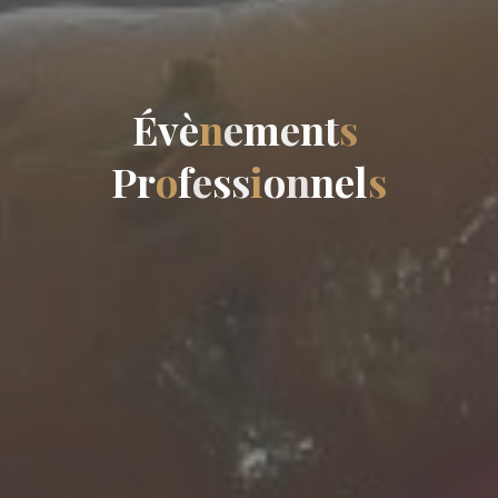
É
v
è
n
e
m
e
n
t
s
P
r
o
f
e
s
s
i
o
n
n
e
l
s